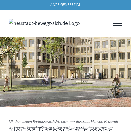
Zum
ANZEIGENSPEZIAL
Inhalt
springen
Mit dem neuen Rathaus wird sich nicht nur das Stadtbild von Neustadt
Neues Rathaus für mehr
verändern. Verkehrsflächen sollen auch umstrukturiert werden, um